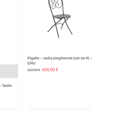
Pigalle – sedia pieghevole (set da 4) –
EMU
Il
Il
600,00
€
622,00
€
prezzo
prezzo
originale
attuale
– Sedia
era:
è:
622,00 €.
600,00 €.
: