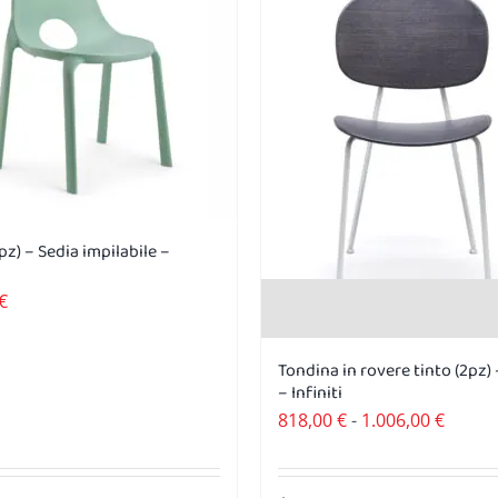
pz) – Sedia impilabile –
€
Tondina in rovere tinto (2pz) 
– Infiniti
Fascia
818,00
€
-
1.006,00
€
di
prezzo