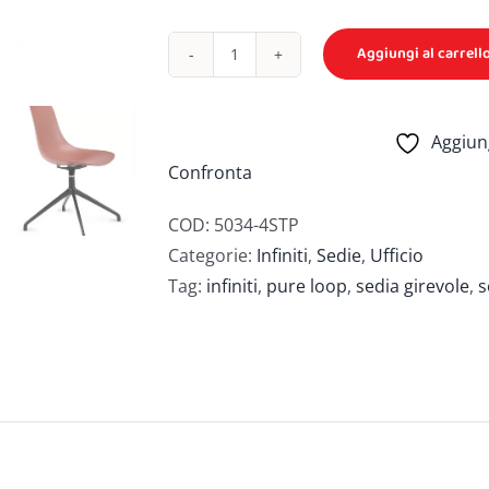
Aggiungi al carrell
Pure
Loop
Mono
Aggiung
4
Confronta
Star
-
COD:
5034-4STP
Sedia
Categorie:
Infiniti
,
Sedie
,
Ufficio
-
Tag:
infiniti
,
pure loop
,
sedia girevole
,
s
Infiniti
quantità