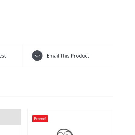
est
Email This Product
Promo!