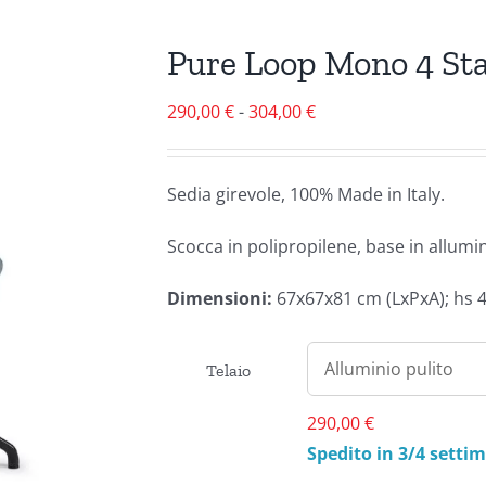
Pure Loop Mono 4 Star
Fascia
290,00
€
-
304,00
€
di
prezzo:
Sedia girevole, 100% Made in Italy.
da
290,00 €
Scocca in polipropilene, base in allumin
a
304,00 €
Dimensioni:
67x67x81 cm (LxPxA); hs 
Telaio
290,00
€
Spedito in 3/4 setti