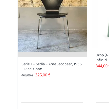
Drop (4 
Infiniti
Serie 7 – Sedia – Arne Jacobsen, 1955
344,00
– Riedizione
Il
Il
325,00
€
463,00
€
prezzo
prezzo
originale
attuale
era:
è:
463,00 €.
325,00 €.