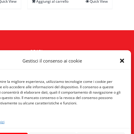
Quick View
Aggiungi al carrello
Quick View
 €
00 €
ORARI
Gestisci il consenso ai cookie
Lun - Sab:
10:00/14:00 - 15:30/19:30
Domenica:
Chiuso
ornire la migliore esperienza, utilizziamo tecnologie come i cookie per
e/o accedere alle informazioni del dispositivo. Il consenso a queste
i consentirà di elaborare dati, quali il comportamento di navigazione o gli
SOCIAL
u questo sito. Il mancato consenso o la revoca del consenso possono
ativamente su alcune caratteristiche e funzioni.
izi