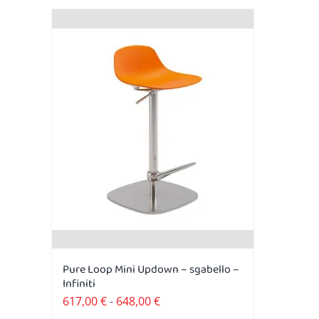
Pure Loop Mini Updown – sgabello –
Infiniti
Fascia
617,00
€
-
648,00
€