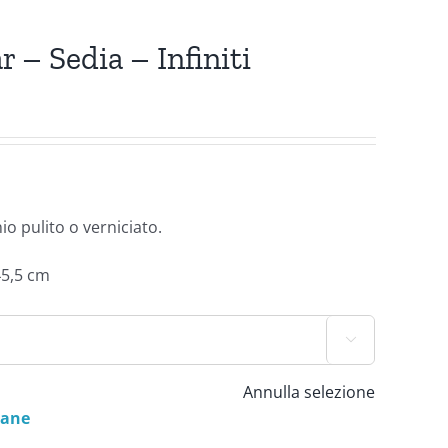
 – Sedia – Infiniti
io pulito o verniciato.
45,5 cm

Annulla selezione
mane