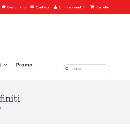
Design Pills
Contatti
Il mio account
Carrello
i
Promo
Cerca
per:
initi
ti