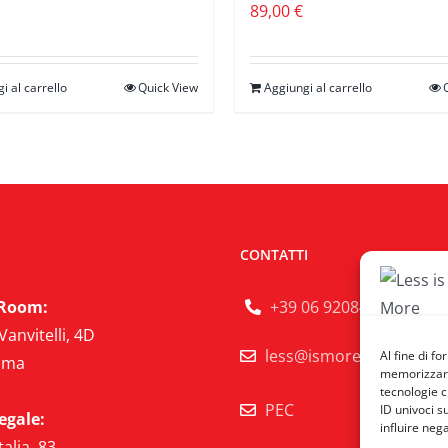
89,00
€
i al carrello
Quick View
Aggiungi al carrello
CONTATTI
Room:
+39 06 92084446
Vanvitelli, 4D
less@ismore.it
Al fine di f
oma
memorizzare 
tecnologie c
PEC
ID univoci s
egale:
influire neg
talia, 83