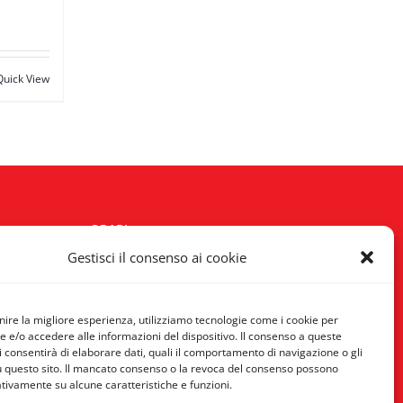
Quick View
ORARI
Gestisci il consenso ai cookie
Lun - Sab:
10:00/14:00 - 15:30/19:30
Domenica:
Chiuso
ornire la migliore esperienza, utilizziamo tecnologie come i cookie per
e/o accedere alle informazioni del dispositivo. Il consenso a queste
i consentirà di elaborare dati, quali il comportamento di navigazione o gli
SOCIAL
u questo sito. Il mancato consenso o la revoca del consenso possono
ativamente su alcune caratteristiche e funzioni.