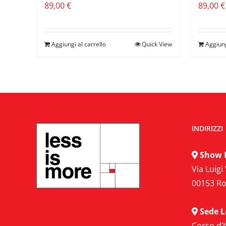
89,00
€
89,00
€
Aggiungi al carrello
Quick View
Aggiung
INDIRIZZI
Show 
Via Luigi 
00153 R
Sede L
Corso d’I