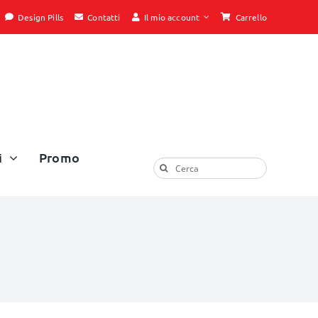
Design Pills
Contatti
Il mio account
Carrello
i
Promo
Cerca
per: