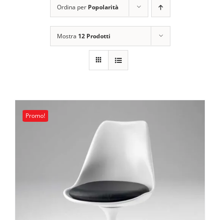
Ordina per
Popolarità
Carrello
Art de la Table
Mostra
12 Prodotti
Complementi
Promo
Promo!
Brand