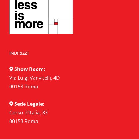
possono
essere
scelte
nella
pagina
del
INDIRIZZI
prodotto
Show Room:
Via Luigi Vanvitelli, 4D
00153 Roma
Sede Legale:
Corso d’Italia, 83
00153 Roma