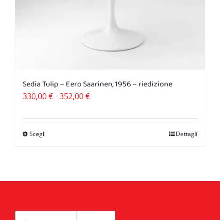
Sedia Tulip – Eero Saarinen, 1956 – riedizione
Fascia
330,00
€
-
352,00
€
di
prezzo:
Scegli
Dettagli
Questo
da
prodotto
330,00 €
ha
a
più
352,00 €
varianti.
Le
opzioni