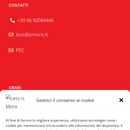
CONTATTI
+39 06 92084446
less@ismore.it
PEC
ORARI
Gestisci il consenso ai cookie
Lun - Sab:
10:00/14:00 - 15:30/19:30
Domenica:
Chiuso
Al fine di fornire la migliore esperienza, utilizziamo tecnologie come i
cookie per memorizzare e/o accedere alle informazioni del dispositivo. Il