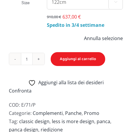
Size

637,00
€
910,00
€
Il
Il
Spedito in 3/4 settimane
prezzo
prezzo
originale
attuale
Annulla selezione
era:
è:
910,00 €.
637,00 €.
Aggiungi al carrello
Panca
-
George
Aggiungi alla lista dei desideri
Nelson
Confronta
-
Riedizione
COD:
E/71/P
quantità
Categorie:
Complementi
,
Panche
,
Promo
Tag:
classic design
,
less is more design
,
panca
,
panca design
,
riedizione