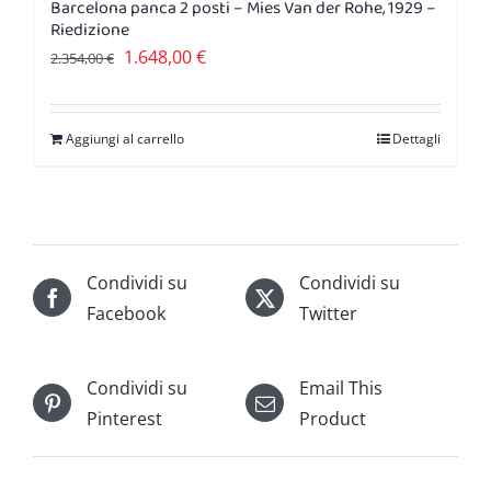
Barcelona panca 2 posti – Mies Van der Rohe, 1929 –
Riedizione
Il
Il
1.648,00
€
2.354,00
€
prezzo
prezzo
originale
attuale
Aggiungi al carrello
Dettagli
era:
è:
2.354,00 €.
1.648,00 €.
Condividi su
Condividi su
Facebook
Twitter
Condividi su
Email This
Pinterest
Product