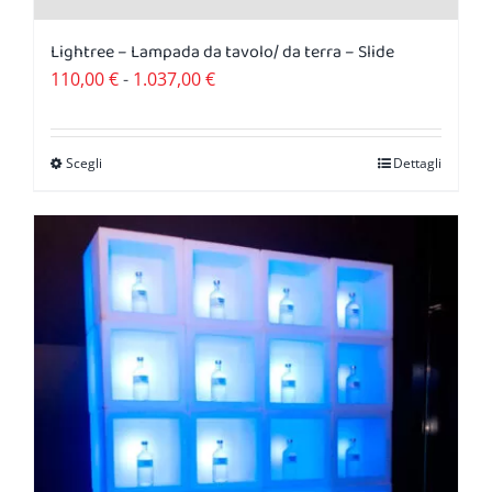
Lightree – Lampada da tavolo/ da terra – Slide
Fascia
110,00
€
-
1.037,00
€
di
prezzo:
Scegli
Dettagli
Questo
da
prodotto
110,00 €
ha
a
più
1.037,00 €
varianti.
Le
opzioni
possono
essere
scelte
nella