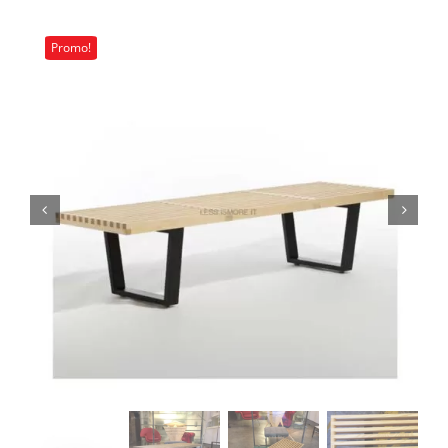
Carrello
Promo!
Art de la Table
Complementi
Promo
Brand