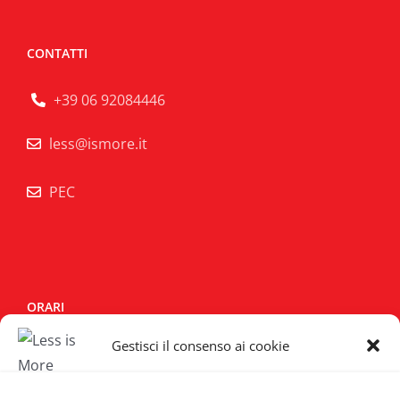
CONTATTI
+39 06 92084446
less@ismore.it
PEC
ORARI
Gestisci il consenso ai cookie
Lun - Sab:
10:00/14:00 - 15:30/19:30
Domenica:
Chiuso