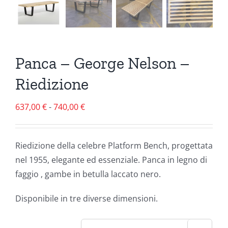
Panca – George Nelson –
Riedizione
Fascia
637,00
€
-
740,00
€
di
prezzo:
Riedizione della celebre Platform Bench, progettata
da
nel 1955, elegante ed essenziale. Panca in legno di
637,00 €
faggio , gambe in betulla laccato nero.
a
740,00 €
Disponibile in tre diverse dimensioni.