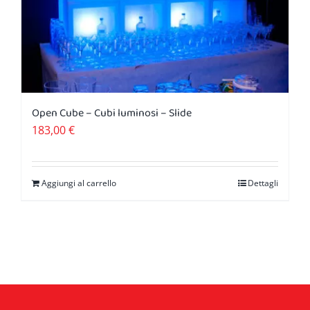
pagina
del
prodotto
Open Cube – Cubi luminosi – Slide
183,00
€
Aggiungi al carrello
Dettagli