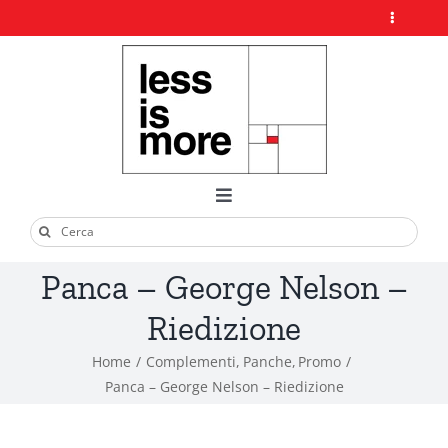
Salta
Toggle
al
Navigation
contenuto
Home
Chi Siamo
Toggle
Cerca
Navigation
Design Pills
Arredamento
per:
Panca – George Nelson –
Esterni
Riedizione
Contatti
Home
Complementi
Panche
Promo
Ufficio
Panca – George Nelson – Riedizione
Il mio account
Illuminazione