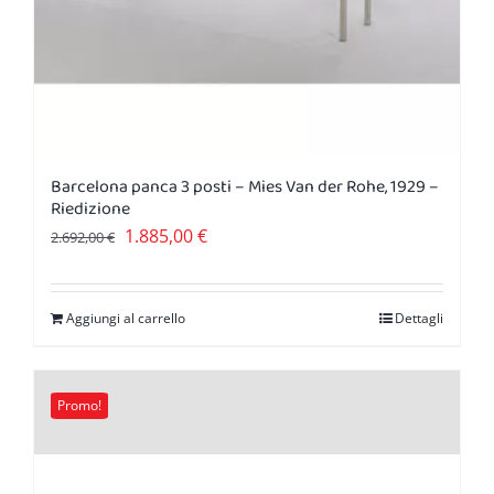
Barcelona panca 3 posti – Mies Van der Rohe, 1929 –
Riedizione
Il
Il
1.885,00
€
2.692,00
€
prezzo
prezzo
originale
attuale
Aggiungi al carrello
Dettagli
era:
è:
2.692,00 €.
1.885,00 €.
Promo!