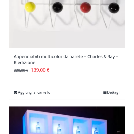
Appendiabiti multicolor da parete – Charles & Ray –
Riedizione
Il
Il
139,00
€
220,00
€
prezzo
prezzo
originale
attuale
Aggiungi al carrello
Dettagli
era:
è:
220,00 €.
139,00 €.