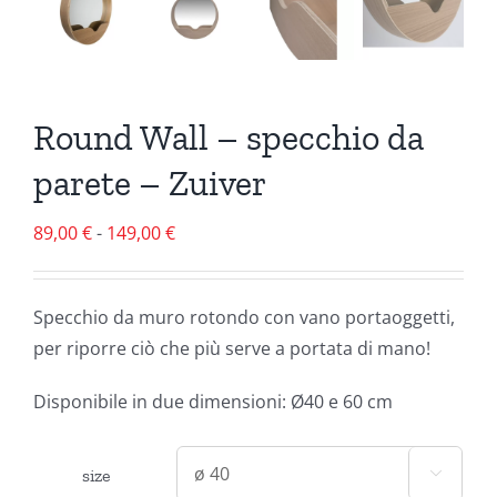
Round Wall – specchio da
parete – Zuiver
Fascia
89,00
€
-
149,00
€
di
prezzo:
Specchio da muro rotondo con vano portaoggetti,
da
per riporre ciò che più serve a portata di mano!
89,00 €
a
Disponibile in due dimensioni: Ø40 e 60 cm
149,00 €
size
