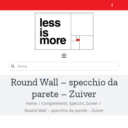
Salta
Toggle
al
Navigation
contenuto
Home
Chi Siamo
Toggle
Cerca
Navigation
Design Pills
Arredamento
per:
Round Wall – specchio da
Esterni
parete – Zuiver
Contatti
Home
Complementi
Specchi
Zuiver
Ufficio
Round Wall – specchio da parete – Zuiver
Il mio account
Illuminazione