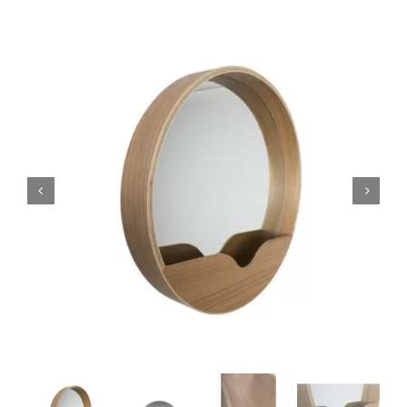
Carrello
Art de la Table
Complementi
Promo
Brand