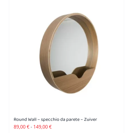
a
più
4.148,00 €
varianti.
Le
opzioni
possono
essere
scelte
nella
pagina
del
prodotto
Round Wall – specchio da parete – Zuiver
Fascia
89,00
€
-
149,00
€