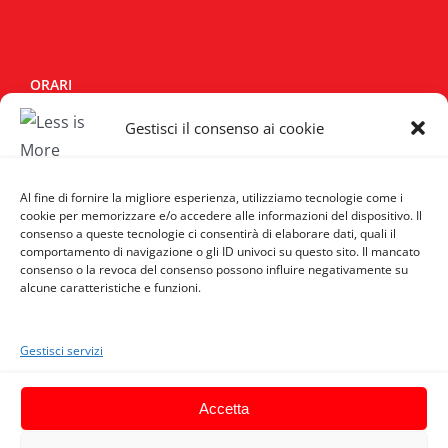
ORARI
Gestisci il consenso ai cookie
Lun - Sab:
10:00/14:00 - 15:30/19:30
Domenica:
Chiuso
Al fine di fornire la migliore esperienza, utilizziamo tecnologie come i
cookie per memorizzare e/o accedere alle informazioni del dispositivo. Il
consenso a queste tecnologie ci consentirà di elaborare dati, quali il
SOCIAL
comportamento di navigazione o gli ID univoci su questo sito. Il mancato
consenso o la revoca del consenso possono influire negativamente su
alcune caratteristiche e funzioni.
Gestisci servizi
Accetta